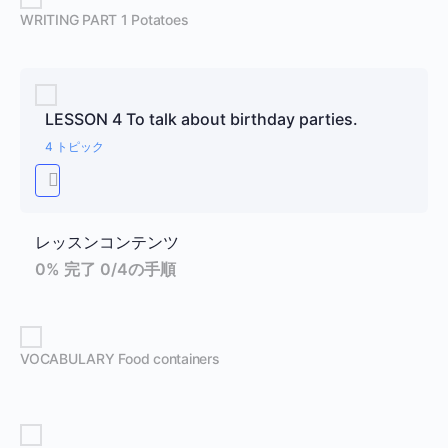
WRITING PART 1 Potatoes
LESSON 4 To talk about birthday parties.
4 トピック
レッスンコンテンツ
0% 完了
0/4の手順
VOCABULARY Food containers