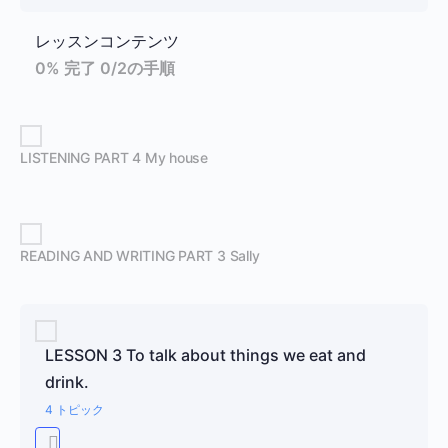
レッスンコンテンツ
0% 完了
0/2の手順
LISTENING PART 4 My house
READING AND WRITING PART 3 Sally
LESSON 3 To talk about things we eat and
drink.
4 トピック