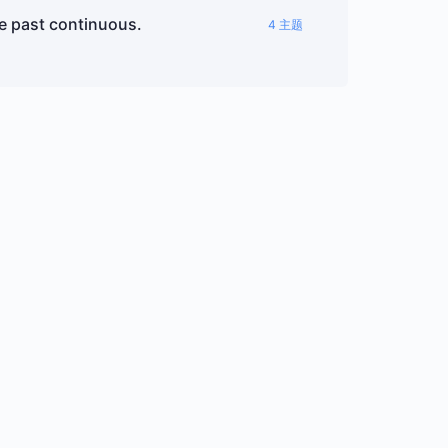
e past continuous.
4 主题