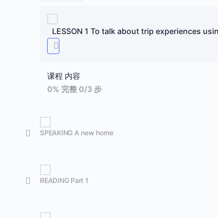
LESSON 1 To talk about trip experiences usi
课程 内容
0% 完整
0/3 步
SPEAKING A new home
READING Part 1