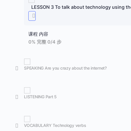
LESSON 3 To talk about technology using th
课程 内容
0% 完整
0/4 步
SPEAKING Are you crazy about the internet?
LISTENING Part 5
VOCABULARY Technology verbs