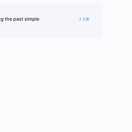
ng the past simple
3 主题