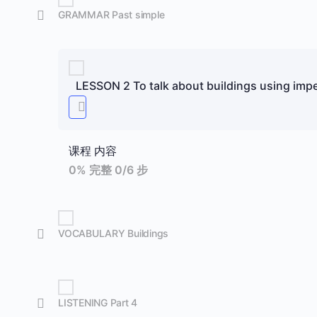
GRAMMAR Past simple
LESSON 2 To talk about buildings using impe
课程 内容
0% 完整
0/6 步
VOCABULARY Buildings
LISTENING Part 4