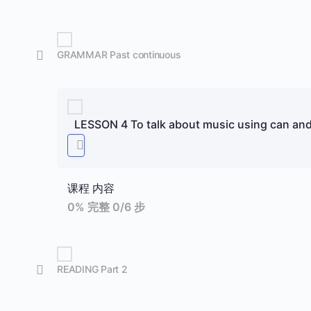
GRAMMAR Past continuous
LESSON 4 To talk about music using can an
课程 内容
0% 完整
0/6 步
READING Part 2