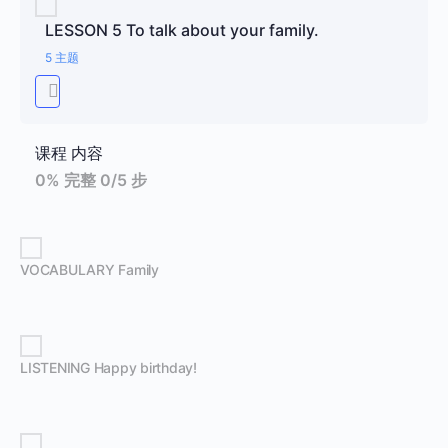
LESSON 5 To talk about your family.
5 主题
课程 内容
0% 完整
0/5 步
VOCABULARY Family
LISTENING Happy birthday!