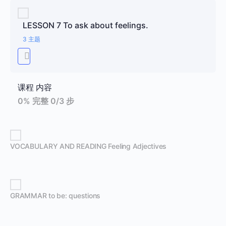
LESSON 7 To ask about feelings.
3 主题
课程 内容
0% 完整
0/3 步
VOCABULARY AND READING Feeling Adjectives
GRAMMAR to be: questions