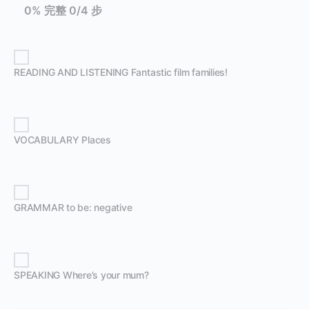
0% 完整
0/4 步
READING AND LISTENING Fantastic film families!
VOCABULARY Places
GRAMMAR to be: negative
SPEAKING Where’s your mum?