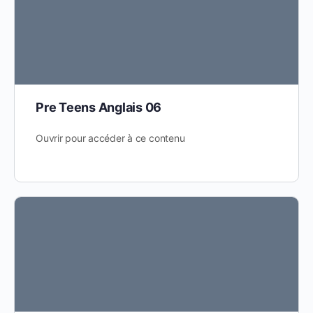
Pre Teens Anglais 06
Ouvrir pour accéder à ce contenu