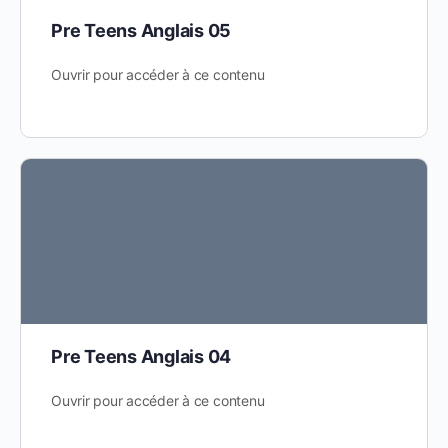
Pre Teens Anglais 05
Ouvrir pour accéder à ce contenu
Pre Teens Anglais 04
Ouvrir pour accéder à ce contenu