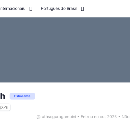
nternacionais
Português do Brasil
th
Estudante
gXPs
@ruthseguragambini
•
Entrou no out 2025
•
Não 