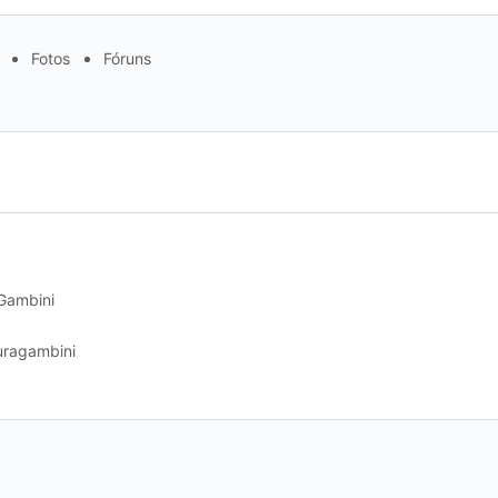
Fotos
Fóruns
Gambini
uragambini