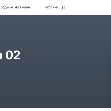
родные экзамены
Русский
h 02