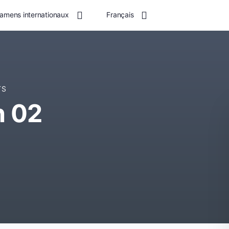
amens internationaux
Français
TS
h 02